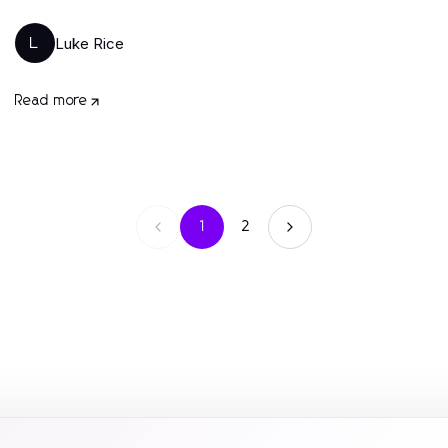
Luke Rice
L
Read more
1
2