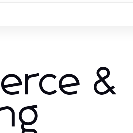
erce &
ng