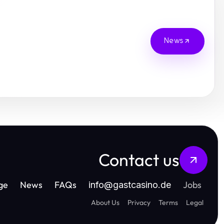
News
Contact us
ge
News
FAQs
Jobs
info
@
gastcasino.de
About Us
Privacy
Terms
Legal