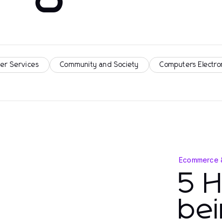
er Services
Community and Society
Computers Electro
Ecommerce 
5 H
be