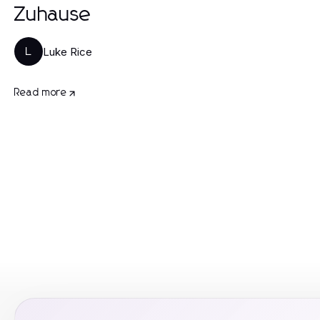
Zuhause
Luke Rice
L
Read more