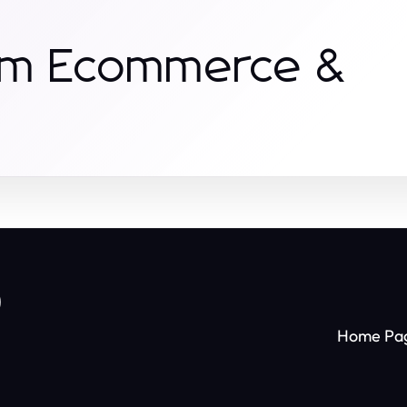
rom Ecommerce &
o
Home Pa