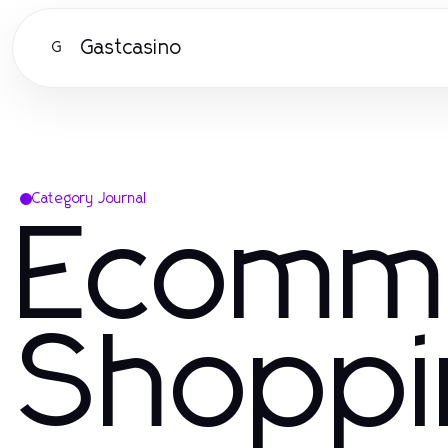
Gastcasino
G
Category Journal
Ecomm
Shoppi