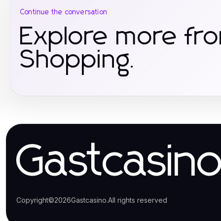
Continue the conversation
Explore more f
Shopping.
Gastcasin
Copyright
©
2026
Gastcasino
.
All rights reserved