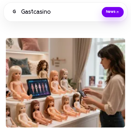
Gastcasino
G
News